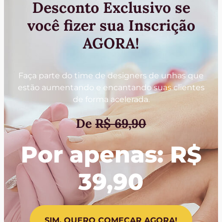
Desconto Exclusivo se
você fizer sua Inscrição
AGORA!
Faça parte do time de designers de unhas que
estão aumentando e encantando suas clientes
de forma acelerada.
De
R$ 69,90
Por apenas: R$
39,90
SIM, QUERO COMEÇAR AGORA!