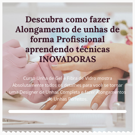
Descubra como fazer
Alongamento de unhas de
forma Profissional
aprendendo técnicas
INOVADORAS
Curso Unha de Gel e Fibra de Vidro mostra
Absolutamente todos os detalhes para você se tornar
uma Designer de Unhas Completa e fazer Alongamentos
de Unhas Perfeitos.